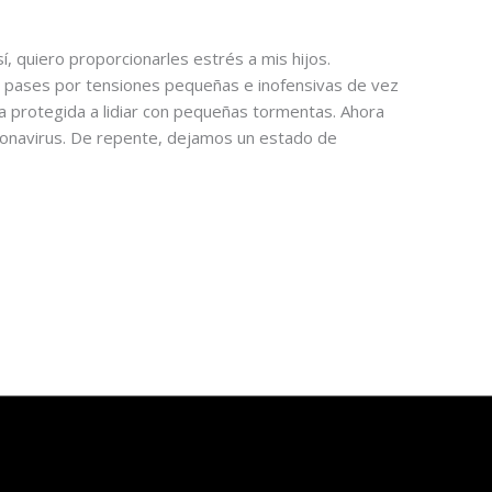
 quiero proporcionarles estrés a mis hijos.
 pases por tensiones pequeñas e inofensivas de vez
 protegida a lidiar con pequeñas tormentas. Ahora
onavirus. De repente, dejamos un estado de