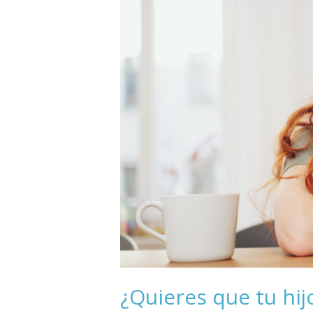
tu
hijo
tenga
estrés?
¿Quieres que tu hij