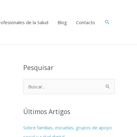
Buscar
ofesionales de la Salud
Blog
Contacto
Pesquisar
B
u
s
Últimos Artigos
c
a
Sobre familias, escuelas, grupos de apoyo
r
social y salud digital