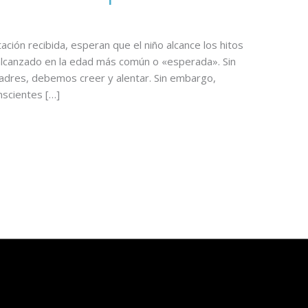
ación recibida, esperan que el niño alcance los hitos
n alcanzado en la edad más común o «esperada». Sin
padres, debemos creer y alentar. Sin embargo,
scientes […]