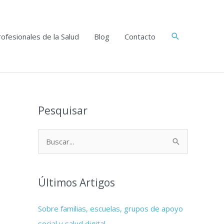
Buscar
ofesionales de la Salud
Blog
Contacto
Pesquisar
B
u
s
Últimos Artigos
c
a
Sobre familias, escuelas, grupos de apoyo
r
social y salud digital