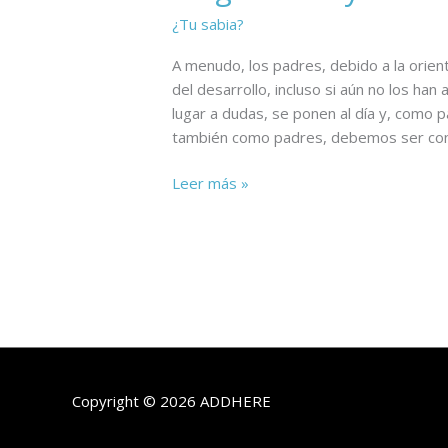
¿Tu sabia?
A menudo, los padres, debido a la orient
del desarrollo, incluso si aún no los ha
lugar a dudas, se ponen al día y, como 
también como padres, debemos ser con
Leer más »
Copyright © 2026
ADDHERE