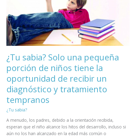
pequeña
porción
de
niños
tiene
la
oportunidad
de
¿Tu sabia? Solo una pequeña
recibir
porción de niños tiene la
un
diagnóstico
oportunidad de recibir un
y
tratamiento
diagnóstico y tratamiento
tempranos
tempranos
¿Tu sabia?
A menudo, los padres, debido a la orientación recibida,
esperan que el niño alcance los hitos del desarrollo, incluso si
aún no los han alcanzado en la edad más común o