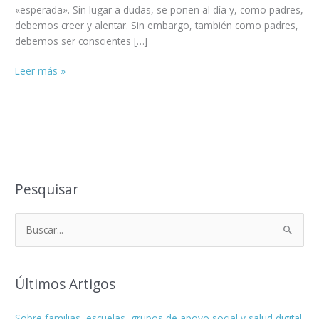
«esperada». Sin lugar a dudas, se ponen al día y, como padres,
debemos creer y alentar. Sin embargo, también como padres,
debemos ser conscientes […]
Leer más »
Pesquisar
B
u
s
Últimos Artigos
c
a
Sobre familias, escuelas, grupos de apoyo social y salud digital