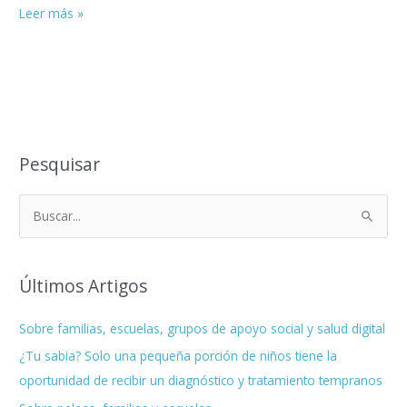
Leer más »
Pesquisar
B
u
s
Últimos Artigos
c
a
Sobre familias, escuelas, grupos de apoyo social y salud digital
r
¿Tu sabia? Solo una pequeña porción de niños tiene la
p
oportunidad de recibir un diagnóstico y tratamiento tempranos
o