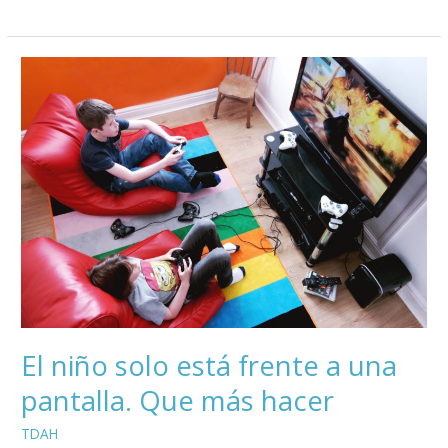
El
niño
solo
está
frente
a
una
pantalla.
Que
más
hacer
El niño solo está frente a una
pantalla. Que más hacer
TDAH