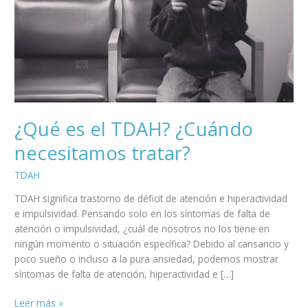
tratar?
¿Qué es el TDAH? ¿Cuándo
necesitamos tratar?
TDAH
TDAH significa trastorno de déficit de atención e hiperactividad
e impulsividad. Pensando solo en los síntomas de falta de
atención o impulsividad, ¿cuál de nosotros no los tiene en
ningún momento o situación específica? Debido al cansancio y
poco sueño o incluso a la pura ansiedad, podemos mostrar
síntomas de falta de atención, hiperactividad e […]
Leer más »